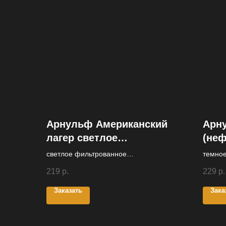
Арнульф Американский
Арн
лагер светлое
(неф
(фильтрованное)
светлое фильтрованное
темно
непастеризованное
непаст
219
р.
229
р.
Заказать
Зака