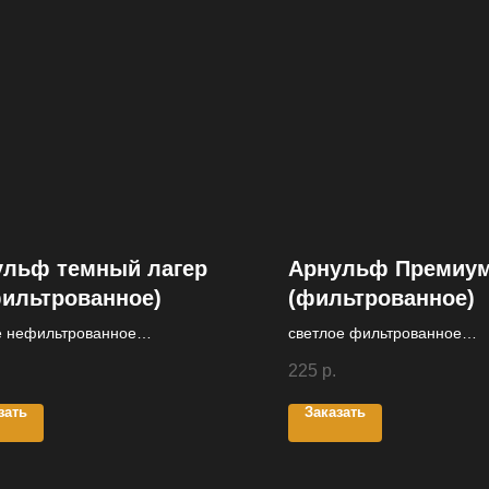
ульф темный лагер
Арнульф Премиу
ильтрованное)
(фильтрованное)
е нефильтрованное
светлое фильтрованное
еризованное неосветленное
непастеризованное
225
р.
зать
Заказать