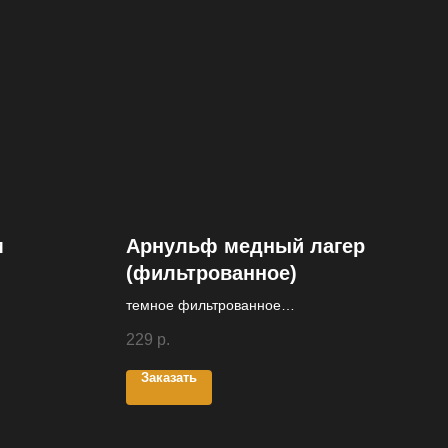
м
Арнульф медный лагер
(фильтрованное)
темное фильтрованное
непастеризованное
229
р.
Заказать