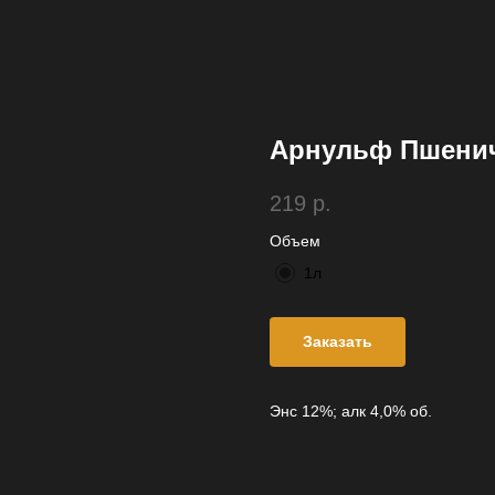
Арнульф Пшенич
219
р.
Объем
1л
Заказать
Энс 12%; алк 4,0% об.