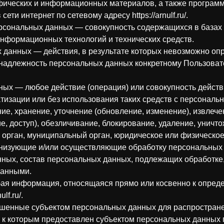
афических и информационных материалов, а также программ
ти интернет по сетевому адресу https://arnulf.ru/.
рсональных данных — совокупность содержащихся в базах
нформационных технологий и технических средств.
 данных — действия, в результате которых невозможно оп
адлежность персональных данных конкретному Пользовате
ных — любое действие (операция) или совокупность дейст
тизации или без использования таких средств с персональ
ие, хранение, уточнение (обновление, изменение), извлече
е, доступ), обезличивание, блокирование, удаление, унич
 орган, муниципальный орган, юридическое или физическое
анизующие и/или осуществляющие обработку персональных
ных, состав персональных данных, подлежащих обработке,
данными.
ая информация, относящаяся прямо или косвенно к опред
lf.ru/.
ешенные субъектом персональных данных для распростран
ц к которым предоставлен субъектом персональных данных 