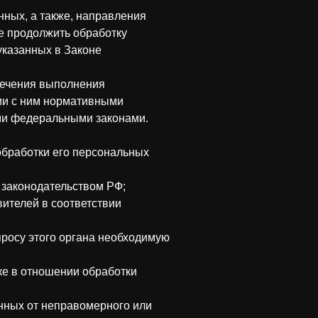
нных, а также, направления
е продолжить обработку
указанных в Законе
печения выполнения
ии с ним нормативными
ми федеральными законами.
обработки его персональных
 законодательством РФ;
ителей в соответствии
росу этого органа необходимую
ке в отношении обработки
нных от неправомерного или